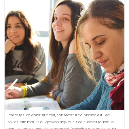
Lorem ipsum dolor sit amet, consectetur adipiscing elit. Sed
sollicitudin mauris eu gravida dapibus. Sed suscipit faucibus
arcu, vel malesuada nisl tempor vel. Phasellus at lobortis ligula.