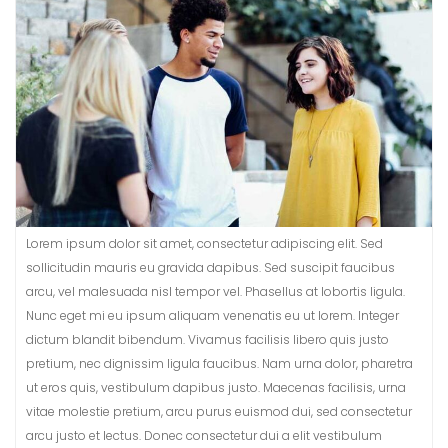
Lorem ipsum dolor sit amet, consectetur adipiscing elit. Sed
sollicitudin mauris eu gravida dapibus. Sed suscipit faucibus
arcu, vel malesuada nisl tempor vel. Phasellus at lobortis ligula.
Nunc eget mi eu ipsum aliquam venenatis eu ut lorem. Integer
dictum blandit bibendum. Vivamus facilisis libero quis justo
pretium, nec dignissim ligula faucibus. Nam urna dolor, pharetra
ut eros quis, vestibulum dapibus justo. Maecenas facilisis, urna
vitae molestie pretium, arcu purus euismod dui, sed consectetur
arcu justo et lectus. Donec consectetur dui a elit vestibulum